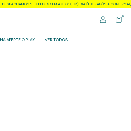
SPACHAMOS SEU PEDIDO EM ATE 01 (UM) DIA ÚTIL - APÓS A CONFIRMAÇ
0
NHA APERTE O PLAY
VER TODOS