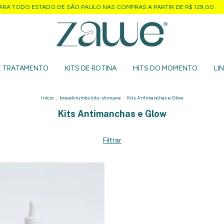
RA TODO ESTADO DE SÃO PAULO NAS COMPRAS A PARTIR DE R$ 129,00
DE
E TRATAMENTO
KITS DE ROTINA
HITS DO MOMENTO
LI
Início
.
breadcrumbs.kits-skincare
.
Kits Antimanchas e Glow
Kits Antimanchas e Glow
Filtrar