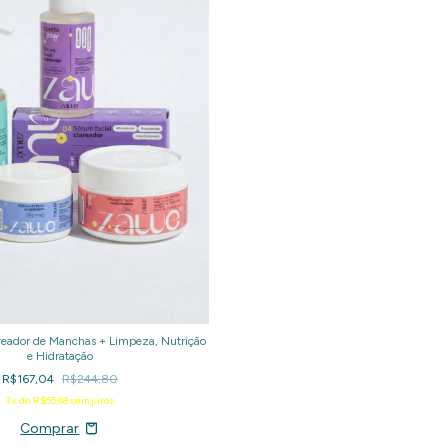
areador de Manchas + Limpeza, Nutrição
e Hidratação
R$167,04
R$244,80
3
x de
R$55,68
sem juros