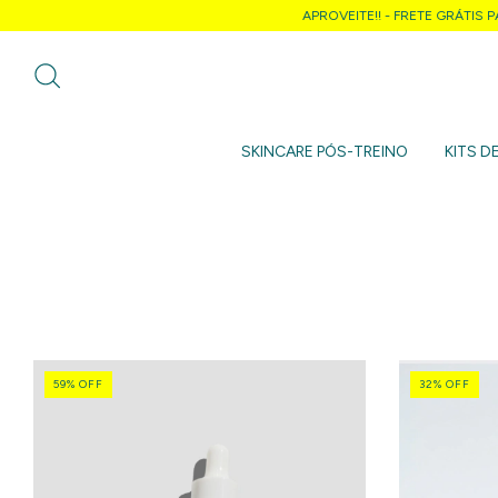
APROVEITE!! - FRETE GRÁTIS PA
SKINCARE PÓS-TREINO
KITS D
59
%
OFF
32
%
OFF