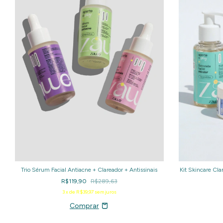
Trio Sérum Facial Antiacne + Clareador + Antissinais
Kit Skincare Cl
R$119,90
R$289,63
3
x de
R$39,97
sem juros