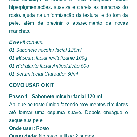
hiperpigmentações, suaviza e clareia as manchas do 
rosto, ajuda na uniformização da textura  e do tom da 
pele, além de previnir o aparecimento de novas 
manchas. 
Este kit contém:
01 Sabonete micelar facial 120ml
01 Máscara facial revitalizante 100g
01 Hidratante facial Antipoluição 60g
01 Sérum facial Clareador 30ml 
COMO USAR O KIT:
Passo 1-  Sabonete micelar facial 120 ml
Aplique no rosto úmido fazendo movimentos circulares 
até formar uma espuma suave. Depois enxágue e 
seque sua pele.
Onde usar: 
Rosto
Quantidade:
 No rosto, utilizar 2 pumps.