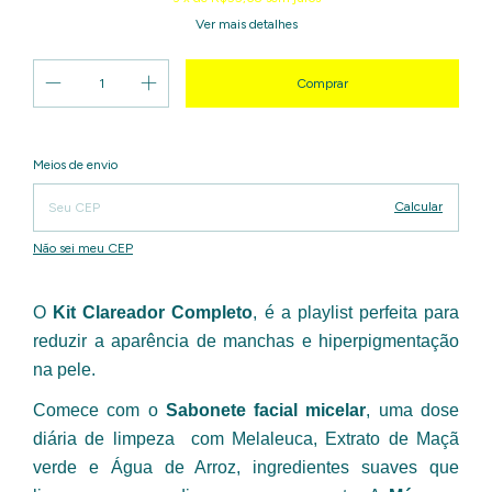
Ver mais detalhes
Alterar CEP
Entregas para o CEP:
Meios de envio
Calcular
Não sei meu CEP
O
 Kit Clareador Completo
, é a playlist perfeita para 
reduzir a aparência de manchas e hiperpigmentação 
na pele. 
Comece com o 
Sabonete facial micelar
, uma dose 
diária de limpeza  com Melaleuca, Extrato de Maçã 
verde e Água de Arroz, ingredientes suaves que 