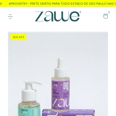
APROVEITE!! - FRETE GRÁTIS PARA TODO ESTADO DE SÃO PAULO NAS COMP
0
32
%
OFF