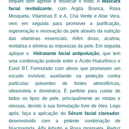
limpam sem agredir e ressecar o rosto. A 
Máscara 
facial revitalizante, 
com Argila Branca, Rosa 
Mosqueta, Vitaminas E e A, Chá Verde e Aloe Vera, 
vem em seguida para promover a purificação, 
regeneração e renovação da pele através da nutrição 
das vitaminas essenciais. Além disso, acalma, 
revitaliza e elimina as impurezas da pele. Em seguida 
aplique o 
 Hidratante facial antipoluição
, que tem 
uma combinação potente entre o Ácido Hialurônico e 
Eurol BT. Formulado com ativos que promovem um 
escudo invisível, auxiliando na proteção contra 
partículas poluentes de fontes atmosféricas, 
ultravioleta e doméstica. É perfeito para cuidar de 
todos os tipos de pele, principalmente as mistas e 
oleosas, devido à sua formulação livre de óleo. Logo 
após, faça a aplicação do 
Sérum facial clareador
, 
desenvolvido com a potente combinação de 
Niacinamida, Alfa Arbutin e Rosa mosqueta. Reduz 