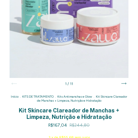
1
/
11
Início
.
KITS DE TRATAMENTO
.
Kits Antimanchas e Glow
.
Kit Skincare Clareador
de Manchas + Limpeza, Nutrição e Hidratação
Kit Skincare Clareador de Manchas +
Limpeza, Nutrição e Hidratação
R$167,04
R$244,80
3
x de
R$55,68
sem juros